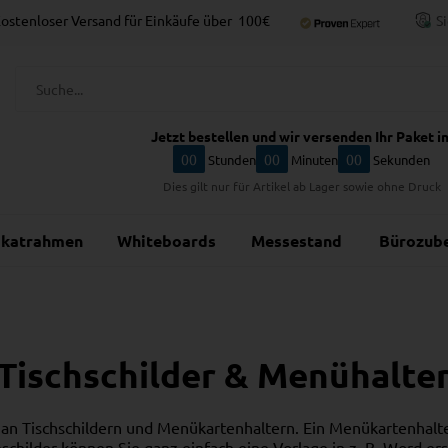
ostenloser Versand für Einkäufe über
100€
S
Jetzt bestellen und wir versenden Ihr Paket in
00
00
00
Stunden
Minuten
Sekunden
Dies gilt nur für Artikel ab Lager sowie ohne Druck
akatrahmen
Whiteboards
Messestand
Bürozub
Tischschilder & Menühalte
n Tischschildern und Menükartenhaltern. Ein Menükartenhalter 
schilder können Sie ganz einfach eine Vorlage in z. B. Word ers