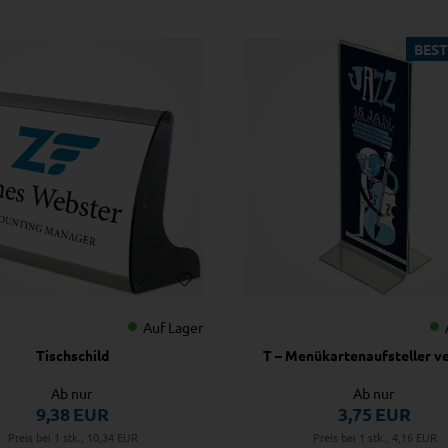
BEST
Auf Lager
Tischschild
T – Menükartenaufsteller ve
Ab nur
Ab nur
9,38
EUR
3,75
EUR
Preis bei 1 stk., 10,34
EUR
Preis bei 1 stk., 4,16
EUR