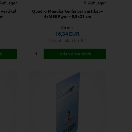
Auf Lager
Auf Lager
vertikal
Quadro Menükartenhalter vertikal –
cm
4xM65 Flyer – 9,9x21 cm
Ab nur
16,34
EUR
Preis bei 1 stk., 18,16
EUR