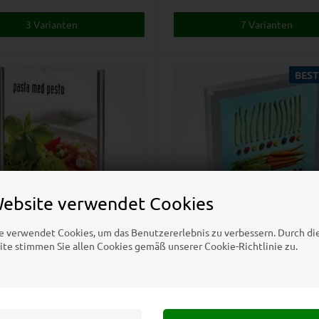
3 Varianten
7 Varianten
BEST
Website verwendet Cookies
e verwendet Cookies, um das Benutzererlebnis zu verbessern. Durch d
te stimmen Sie allen Cookies gemäß unserer Cookie-Richtlinie zu.
Auf Lager
r Menükartenhalter vertikal
Block-Menükartenhalt