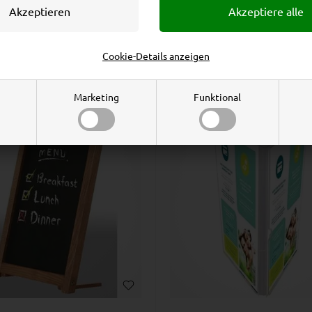
Ab nur
Ab nur
3,39
EUR
6,25
EUR
Preis bei 1 stk., 3,76
EUR
Preis bei 1 stk., 7,00
EUR
Cookie-Details anzeigen
3 Varianten
7 Varianten
Marketing
Funktional