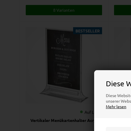
8 Varianten
BESTSELLER
Diese 
Diese Websit
unserer Websi
Mehr lesen
Auf Lager
Vertikaler Menükartenhalter Acryl
Ovale