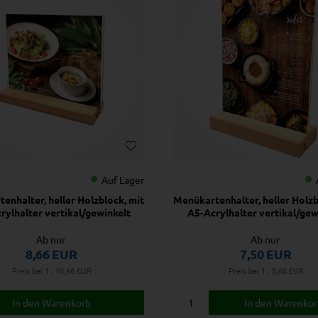
Auf Lager
enhalter, heller Holzblock, mit
Menükartenhalter, heller Holzb
rylhalter vertikal/gewinkelt
A5-Acrylhalter vertikal/gew
Ab nur
Ab nur
8,66
EUR
7,50
EUR
Preis bei 1 , 10,66
EUR
Preis bei 1 , 8,66
EUR