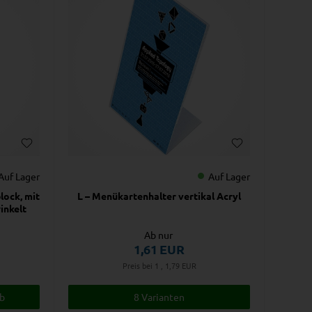
Auf Lager
Auf Lager
lock, mit
L – Menükartenhalter vertikal Acryl
inkelt
Ab nur
1,61
EUR
Preis bei 1 , 1,79
EUR
8 Varianten