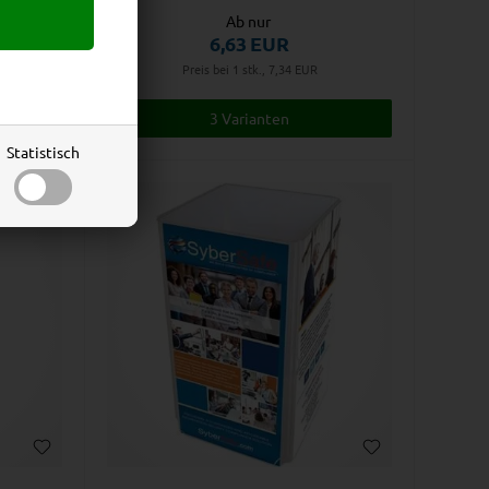
Ab nur
6,63
EUR
Preis bei 1 stk., 7,34
EUR
3 Varianten
Statistisch