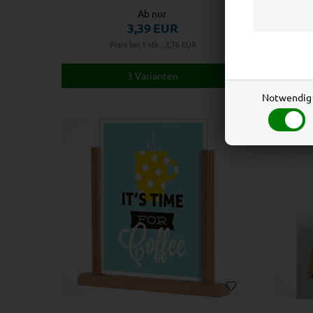
Ab nur
3,39
EUR
Preis bei 1 stk., 3,76
EUR
3 Varianten
Notwendig