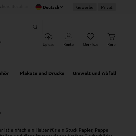
ichere Bezahlung
Schnelle Lieferu
40 Jahre Erfahrung
Deutsch
Gewerbe
Privat
:
Upload
Konto
Merkliste
Korb
ehör
Plakate und Drucke
Umwelt und Abfall
r
ist einfach ein Halter für ein Stück Papier, Pappe
tellen und diese immer wieder für Ihre Tischschilder