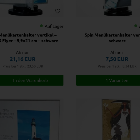
Auf Lager
Menükartenhalter vertikal –
Spin Menükartenhalter ver
 Flyer – 9,9x21 cm – schwarz
schwarz
Ab nur
Ab nur
21,16
EUR
7,50
EUR
Preis bei 1 stk., 23,50
EUR
Preis bei 1 stk., 8,34
EUR
1 Varianten