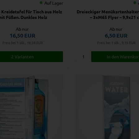
Auf Lager
Kreidetafel für Tisch aus Holz
Dreieckiger Menükartenhalter 
mit Füßen. Dunkles Holz
– 3xM65 Flyer – 9,9x21 
Ab nur
Ab nur
16,50
EUR
6,50
EUR
Preis bei 1 stk., 18,34
EUR
Preis bei 1 stk., 9,16
EUR
2 Varianten