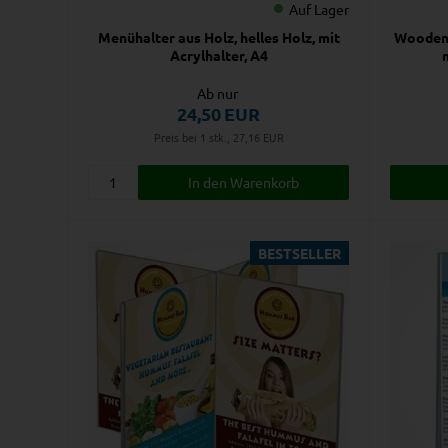
Auf Lager
Menühalter aus Holz, helles Holz, mit
Wooden 
Acrylhalter, A4
Ab nur
24,50
EUR
Preis bei 1 stk., 27,16
EUR
BESTSELLER