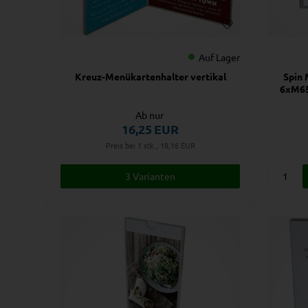
Auf Lager
Kreuz-Menükartenhalter vertikal
Spin 
6xM65
Ab nur
16,25
EUR
Preis bei 1 stk., 18,16
EUR
3 Varianten