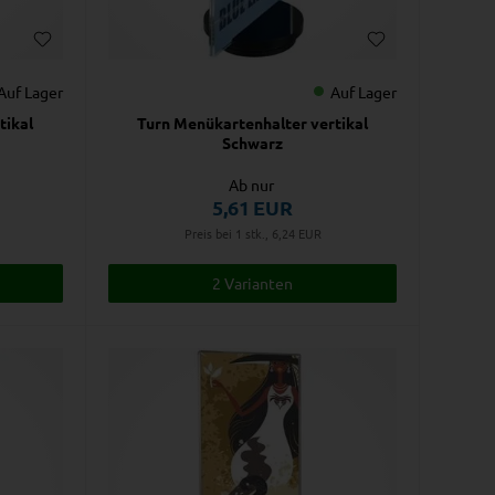
Auf Lager
Auf Lager
tikal
Turn Menükartenhalter vertikal
Schwarz
Ab nur
5,61
EUR
Preis bei 1 stk., 6,24
EUR
2 Varianten