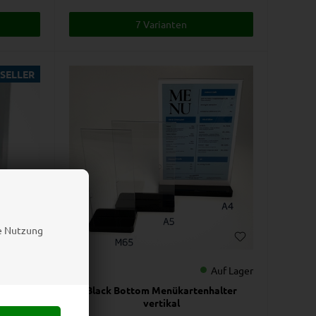
7 Varianten
SELLER
ie Nutzung
Auf Lager
Auf Lager
er
Black Bottom Menükartenhalter
vertikal