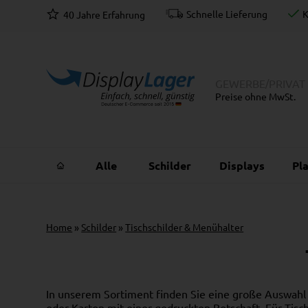
ahlung
Schnelle Lieferung
K
40 Jahre Erfahrung
GEWERBE
/
PRIVAT
Preise ohne MwSt.
Alle
Schilder
Displays
Pl
Home
»
Schilder
»
Tischschilder & Menühalter
In unserem Sortiment finden Sie eine große Auswahl a
oder Karton mit einer gedruckten Botschaft. Für Tisch