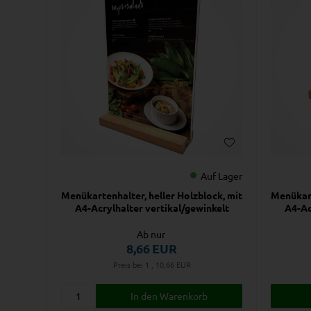
Auf Lager
Menükartenhalter, heller Holzblock, mit
Menükart
A4-Acrylhalter vertikal/gewinkelt
A4-Ac
Ab nur
8,66
EUR
Preis bei 1 , 10,66
EUR