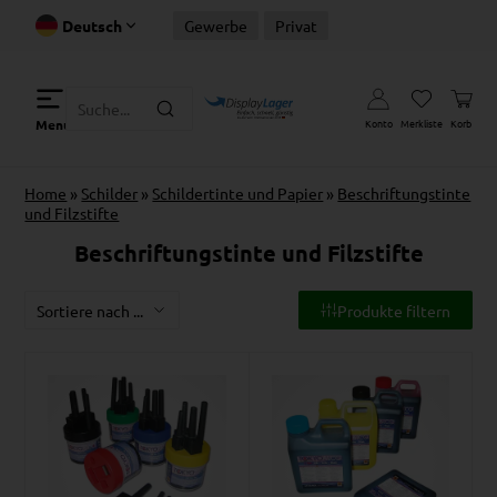
Deutsch
Gewerbe
Privat
Konto
Merkliste
Korb
Menu
Home
»
Schilder
»
Schildertinte und Papier
»
Beschriftungstinte
und Filzstifte
Beschriftungstinte und Filzstifte
Produkte filtern