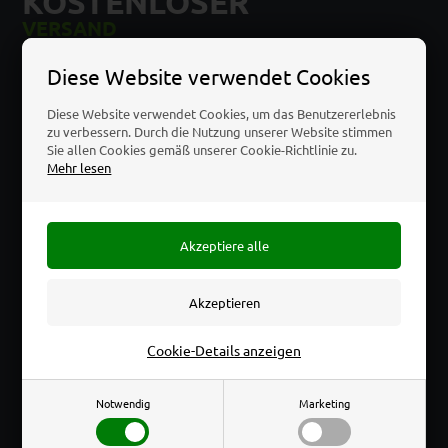
KOSTENLOSER
VERSAND
bei einem Einkaufswert von über 100 EURO ohne MwSt.
Diese Website verwendet Cookies
SCHNELLE
Diese Website verwendet Cookies, um das Benutzererlebnis
LIEFERUNG
zu verbessern. Durch die Nutzung unserer Website stimmen
bei Bestellung vor 14.00 Uhr
Sie allen Cookies gemäß unserer Cookie-Richtlinie zu.
Mehr lesen
UNBEGRENZTE
RÜCKGABE
14 Tage nach dem Kauf
PREISGARANTIE
IMMER DIE BILLIGSTEN
Wenn Sie den Artikel woanders billiger finden,
schlagen wir den Preis mit 10%
Cookie-Details anzeigen
Notwendig
Marketing