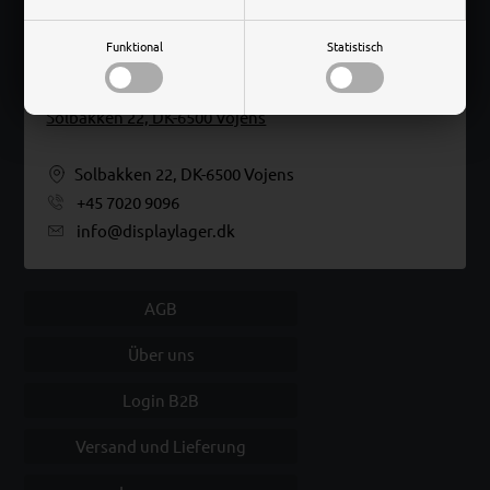
Funktional
Statistisch
Lageradresse:
Solbakken 22, DK-6500 Vojens
Solbakken 22, DK-6500 Vojens
+45 7020 9096
info@displaylager.dk
AGB
Über uns
Login B2B
Versand und Lieferung