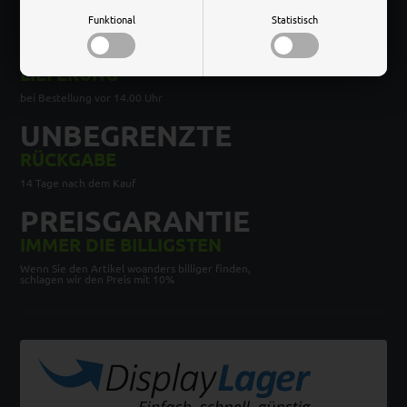
bei einem Einkaufswert von über 100 EURO ohne MwSt.
Funktional
Statistisch
SCHNELLE
LIEFERUNG
bei Bestellung vor 14.00 Uhr
UNBEGRENZTE
RÜCKGABE
14 Tage nach dem Kauf
PREISGARANTIE
IMMER DIE BILLIGSTEN
Wenn Sie den Artikel woanders billiger finden,
schlagen wir den Preis mit 10%