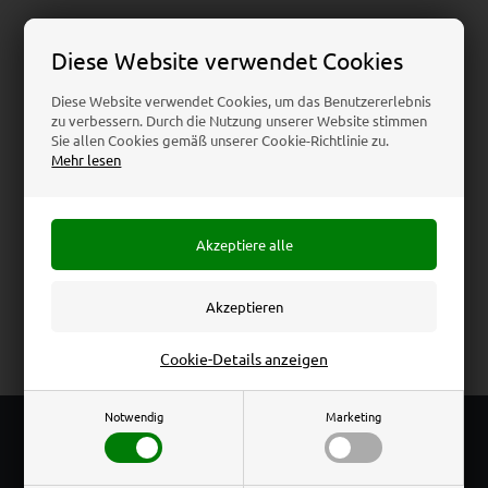
Diese Website verwendet Cookies
Technische Details
Diese Website verwendet Cookies, um das Benutzererlebnis
zu verbessern. Durch die Nutzung unserer Website stimmen
Download
Sie allen Cookies gemäß unserer Cookie-Richtlinie zu.
Mehr lesen
Beschreibung
Spezifikationen
Rezensionen
Menühalter aus transparentem Acryl. Vertikal
freistehend.
T-Menühalter Vertikal (Acryl-Menühalter) – Transparent
Cookie-Details anzeigen
Notwendig
Marketing
KOSTENLOSER
VERSAND