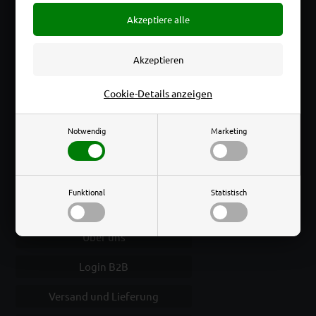
Lageradresse:
Solbakken 22, DK-6500 Vojens
Cookie-Details anzeigen
Solbakken 22, DK-6500 Vojens
Notwendig
Marketing
+45 7020 9096
info@displaylager.dk
Funktional
Statistisch
AGB
Über uns
Login B2B
Versand und Lieferung