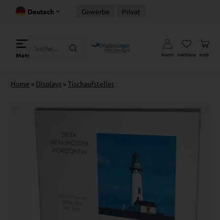
Deutsch
Gewerbe
Privat
Konto
Merkliste
Korb
Menu
Home
»
Displays
»
Tischaufsteller