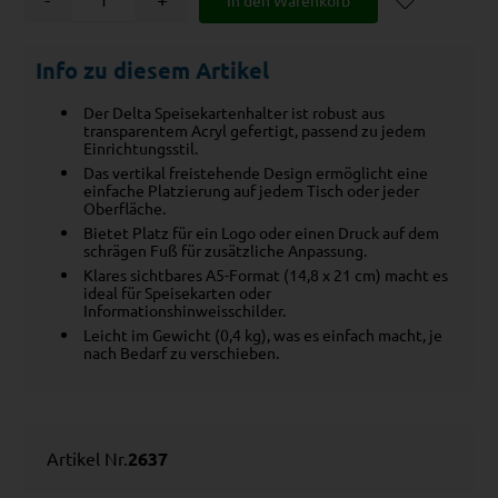
Info zu diesem Artikel
Der Delta Speisekartenhalter ist robust aus
transparentem Acryl gefertigt, passend zu jedem
Einrichtungsstil.
Das vertikal freistehende Design ermöglicht eine
einfache Platzierung auf jedem Tisch oder jeder
Oberfläche.
Bietet Platz für ein Logo oder einen Druck auf dem
schrägen Fuß für zusätzliche Anpassung.
Klares sichtbares A5-Format (14,8 x 21 cm) macht es
ideal für Speisekarten oder
Informationshinweisschilder.
Leicht im Gewicht (0,4 kg), was es einfach macht, je
nach Bedarf zu verschieben.
Artikel Nr.
2637