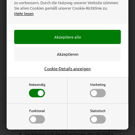
zu verbessern. Durch die Nutzung unserer Website stimmen
Sie allen Cookies gemäß unserer Cookie-Richtlinie zu.
Der Delta Speisekartenhalter ist eine effiziente und
Mehr lesen
professionelle Möglichkeit, Ihre Menüs, Angebote oder
Informationen zu präsentieren. Hergestellt aus robustem
und langlebigem Acryl, steht dieser Halter vertikal und
eignet sich ideal für jede Theke oder Tischfläche. Er ist so
konzipiert, dass er Standard-A5-Papier (14,8 x 21 cm)
aufnehmen kann, was Ihnen ausreichend Platz bietet, um
genau das zu präsentieren, was Sie möchten. Und mit
einem sichtbaren A5-Format können Ihre Kunden Ihre
Informationen schnell und einfach sehen.
Cookie-Details anzeigen
Der Speisekartenhalter ist transparent, was bedeutet,
dass Ihre Menüs oder Prospekte im Mittelpunkt stehen
werden. Der schräge Fuß verleiht ihm eine weitere
Notwendig
Marketing
einzigartige Note sowie die Möglichkeit, ein Logo oder
einen Aufdruck hinzuzufügen. Erzeugen Sie eine
elegante und organisierte Präsentation auf Ihrem Tisch
oder Ihrer Theke mit diesem Kartenhalter!
Funktional
Statistisch
Eigenschaften:
Das Gewicht dieses Produkts beträgt nur 0,4 kg,
was es leicht macht, je nach Bedarf zu bewegen.
Sie können sich darauf verlassen, dass Ihr Delta