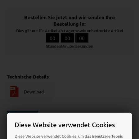
Bestellen Sie jetzt und wir senden Ihre
Bestellung in:
Dies gilt nur für Artikel ab Lager sowie unbedruckte Artikel
00
00
00
Stunden
Minuten
Sekunden
Technische Details
Download
Beschreibung
Spezifikationen
Rezensionen
Diese Website verwendet Cookies
Diese Website verwendet Cookies, um das Benutzererlebnis
Der Delta Speisekartenhalter