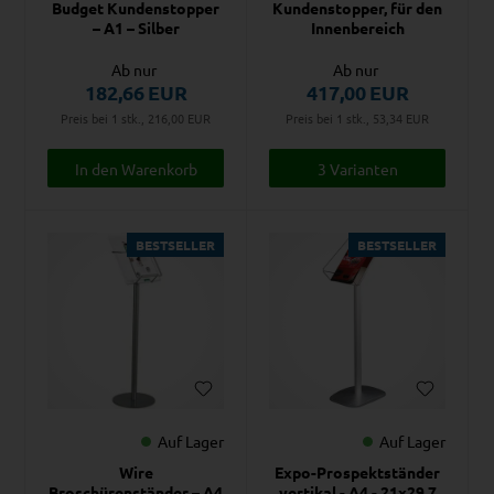
Budget Kundenstopper
Kundenstopper, für den
– A1 – Silber
Innenbereich
Ab nur
Ab nur
182,66
EUR
417,00
EUR
Preis bei 1 stk., 216,00
EUR
Preis bei 1 stk., 53,34
EUR
3 Varianten
BESTSELLER
BESTSELLER
Auf Lager
Auf Lager
Wire
Expo-Prospektständer
Broschürenständer – A4
vertikal - A4 - 21x29,7