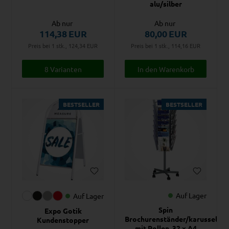
alu/silber
Ab nur
Ab nur
114,38
EUR
80,00
EUR
Preis bei 1 stk., 124,34
EUR
Preis bei 1 stk., 114,16
EUR
8 Varianten
BESTSELLER
BESTSELLER
Auf Lager
Auf Lager
Spin
Expo Gotik
Brochurenständer/karussell
Kundenstopper
mit Rollen, 32 x A4