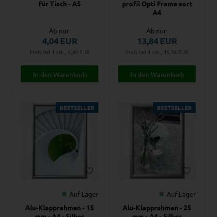
für Tisch - A5
profil Opti Frame sort
A4
Ab nur
Ab nur
4,04
EUR
13,84
EUR
Preis bei 1 stk., 4,49
EUR
Preis bei 1 stk., 15,34
EUR
BESTSELLER
BESTSELLER
Auf Lager
Auf Lager
Alu-Klapprahmen - 15
Alu-Klapprahmen - 25
mm - A4 - Silber
mm - A4 - Silber