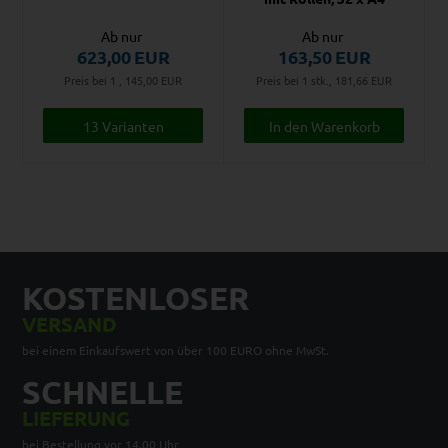
Ab nur
Ab nur
623,00
EUR
163,50
EUR
Preis bei 1 , 145,00
EUR
Preis bei 1 stk., 181,66
EUR
13 Varianten
KOSTENLOSER
VERSAND
bei einem Einkaufswert von über 100 EURO ohne MwSt.
SCHNELLE
LIEFERUNG
bei Bestellung vor 14.00 Uhr