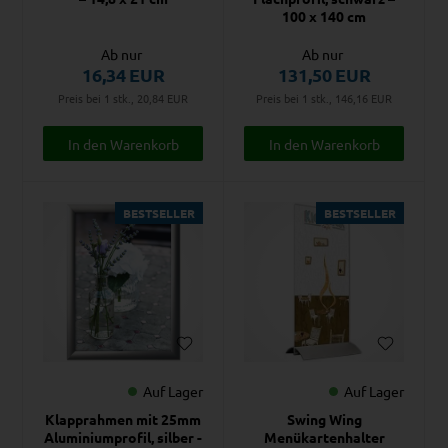
100 x 140 cm
Ab nur
Ab nur
16,34
EUR
131,50
EUR
Preis bei 1 stk., 20,84
EUR
Preis bei 1 stk., 146,16
EUR
BESTSELLER
BESTSELLER
Auf Lager
Auf Lager
Klapprahmen mit 25mm
Swing Wing
Aluminiumprofil, silber -
Menükartenhalter