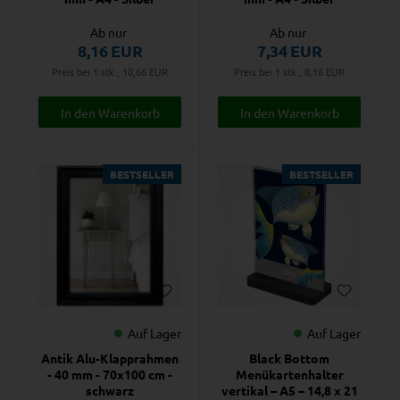
Ab nur
Ab nur
8,16
EUR
7,34
EUR
Preis bei 1 stk., 10,66
EUR
Preis bei 1 stk., 8,16
EUR
BESTSELLER
BESTSELLER
Auf Lager
Auf Lager
Antik Alu-Klapprahmen
Black Bottom
- 40 mm - 70x100 cm -
Menükartenhalter
schwarz
vertikal – A5 – 14,8 x 21