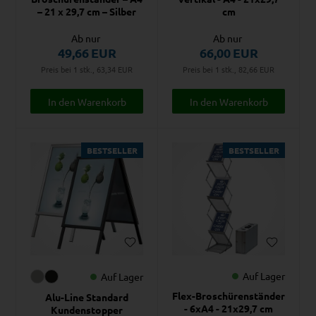
– 21 x 29,7 cm – Silber
cm
Ab nur
Ab nur
49,66
EUR
66,00
EUR
Preis bei 1 stk., 63,34
EUR
Preis bei 1 stk., 82,66
EUR
BESTSELLER
BESTSELLER
Auf Lager
Auf Lager
Flex-Broschürenständer
Alu-Line Standard
- 6xA4 - 21x29,7 cm
Kundenstopper