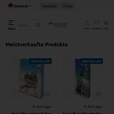
Deutsch
Gewerbe
Privat
Konto
Merkliste
Korb
Menu
Meistverkaufte Produkte
BESTSELLER
BESTSELLER
Auf Lager
Auf Lager
Acryl-Broschürenhalter
Acryl-Broschürenhalter