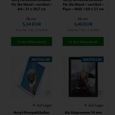
für die Wand – vertikal –
für die Wand – vertikal –
A4 – 21 x 29,7 cm
Flyer – M65 – 9,9 x 21 cm
Ab nur
Ab nur
5,34
EUR
3,40
EUR
Preis bei 1 stk., 9,16
EUR
Preis bei 1 stk., 3,76
EUR
BESTSELLER
BESTSELLER
Auf Lager
Auf Lager
Acryl-Prospekthalter
Alu klapramme 14 mm