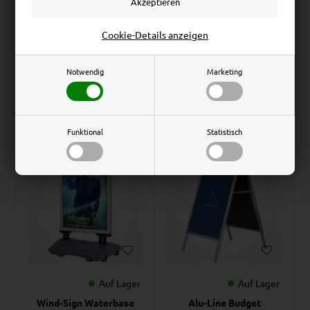
Aluminiumprofil, silber –
100 cm – Silber
50 x 70 cm
Cookie-Details anzeigen
Ab nur
Ab nur
65,66
EUR
268,50
EUR
Notwendig
Marketing
Preis bei 1 stk., 72,84
EUR
Preis bei 1 stk., 298,34
EUR
Funktional
Statistisch
BESTSELLER
BESTSELLER
Auf Lager
Auf Lager
Wind-Sign Waterbase
Alu-Line Budget