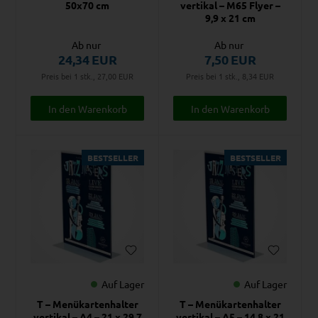
50x70 cm
vertikal – M65 Flyer –
9,9 x 21 cm
Ab nur
Ab nur
24,34
EUR
7,50
EUR
Preis bei 1 stk., 27,00
EUR
Preis bei 1 stk., 8,34
EUR
BESTSELLER
BESTSELLER
Auf Lager
Auf Lager
T – Menükartenhalter
T – Menükartenhalter
vertikal – A4 – 21 x 29,7
vertikal – A5 – 14,8 x 21