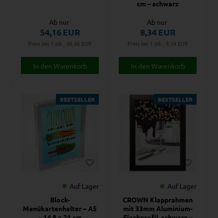
cm – schwarz
Ab nur
Ab nur
54,16
EUR
8,34
EUR
Preis bei 1 stk., 66,66
EUR
Preis bei 1 stk., 9,34
EUR
BESTSELLER
BESTSELLER
Auf Lager
Auf Lager
Block-
CROWN Klapprahmen
Menükartenhalter – A5
mit 33mm Aluminium-
– 14,8 x 21 cm
Flachprofil, schwarz –