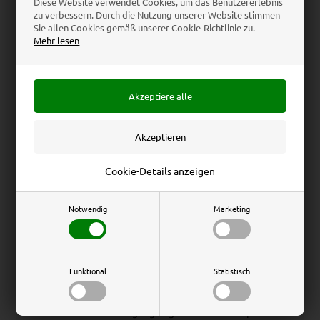
Diese Website verwendet Cookies, um das Benutzererlebnis
zu verbessern. Durch die Nutzung unserer Website stimmen
✔ Bekomen Sie Ihr Paket in Ihrer Nähe geliefert
Sie allen Cookies gemäß unserer Cookie-Richtlinie zu.
✔ Nahtlose Paketverfolgung
Mehr lesen
✔ Lieferung frei Haus bei Bestellung über 50 €
Bestellübersicht
Anzahl
Beschreibung
Stückpreis
Gesamtpreis
Warenkaus Gesamtpreis
0,00
Cookie-Details anzeigen
Versand
5,00
Notwendig
Marketing
Gesamtpreis inkl MwSt
5,00 EUR
MwSt betrag
0,00
Gesamtpreis ekskl. MwSt
5,00
Funktional
Statistisch
Klicken Sie auf "Ich akzeptiere", um zu bestätigen, dass
Sie die Geschäftsbedingungen gelesen und akzeptiert