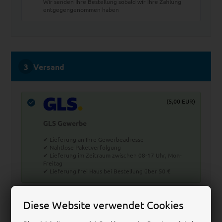
Wir senden Ihre Bestellung sobald wir Ihre Zahlung
entgegengenommen haben
Versand
(5,00 EUR)
GLS Gewerbe
✔ Lieferung an Ihre Gewerbeadresse
✔ Nahtlose Paketverfolgung
✔ Lieferung im Zeitraum zwischen 08-17 Uhr, Mon-
Freitag
✔ Lieferung frei Haus bei Bestellung über 50 €
(5,00 EUR)
Diese Website verwendet Cookies
GLS Privat