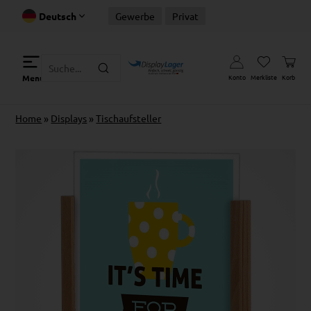
Deutsch
Gewerbe
Privat
Konto
Merkliste
Korb
Menu
Home
»
Displays
»
Tischaufsteller