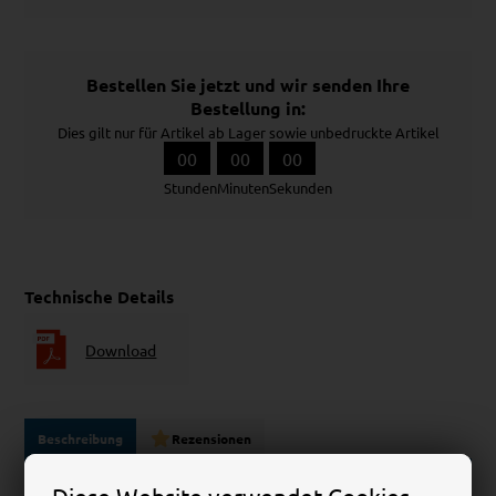
Bestellen Sie jetzt und wir senden Ihre
Bestellung in:
Dies gilt nur für Artikel ab Lager sowie unbedruckte Artikel
00
00
00
Stunden
Minuten
Sekunden
Technische Details
Download
Beschreibung
Rezensionen