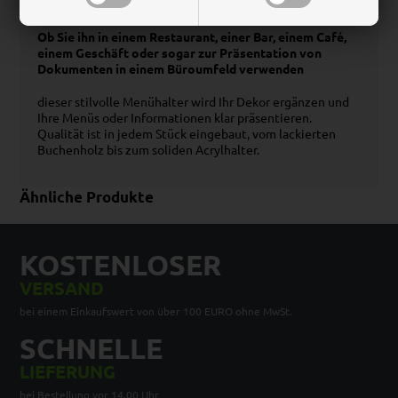
jedem Dekor eine natürliche, moderne Eleganz hinzu.
Ob Sie ihn in einem Restaurant, einer Bar, einem Café,
einem Geschäft oder sogar zur Präsentation von
Dokumenten in einem Büroumfeld verwenden
dieser stilvolle Menühalter wird Ihr Dekor ergänzen und
Ihre Menüs oder Informationen klar präsentieren.
Qualität ist in jedem Stück eingebaut, vom lackierten
Buchenholz bis zum soliden Acrylhalter.
Ähnliche Produkte
KOSTENLOSER
VERSAND
bei einem Einkaufswert von über 100 EURO ohne MwSt.
SCHNELLE
LIEFERUNG
bei Bestellung vor 14.00 Uhr