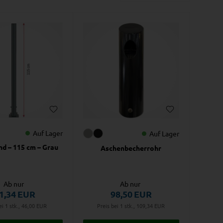
Auf Lager
Auf Lager
nd – 115 cm – Grau
Aschenbecherrohr
Ab nur
Ab nur
1,34
EUR
98,50
EUR
ei 1 stk., 46,00
EUR
Preis bei 1 stk., 109,34
EUR