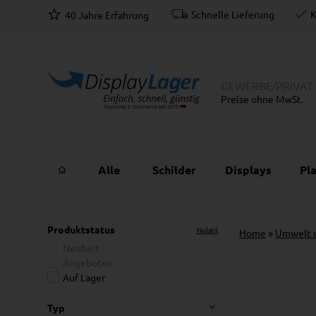
ahlung
Schnelle Lieferung
K
40 Jahre Erfahrung
GEWERBE
/
PRIVAT
Preise ohne MwSt.
Alle
Schilder
Displays
Pl
Produktstatus
Nulstil
Home
»
Umwelt u
Neuheit
Angeboten
Auf Lager
Typ