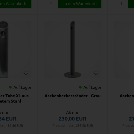
Auf Lager
Auf Lager
er Tube XL aus
Aschenbecherständer - Grau
Aschen
etem Stahl
b nur
Ab nur
34
EUR
230,00
EUR
2
stk., 182,66
EUR
Preis bei 1 stk., 255,50
EUR
Preis be