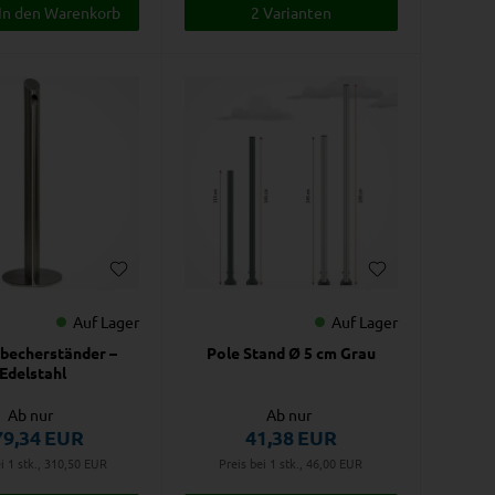
2 Varianten
Auf Lager
Auf Lager
becherständer –
Pole Stand Ø 5 cm Grau
Edelstahl
Ab nur
Ab nur
79,34
EUR
41,38
EUR
i 1 stk., 310,50
EUR
Preis bei 1 stk., 46,00
EUR