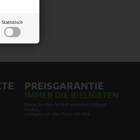
Statistisch
ZTE
PREISGARANTIE
IMMER DIE BILLIGSTEN
Wenn Sie den Artikel woanders billiger
finden,
schlagen wir den Preis mit 10%