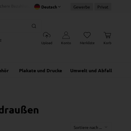
ichere Bezahlung
Schnelle Lieferu
40 Jahre Erfahrung
Deutsch
Gewerbe
Privat
:
Upload
Konto
Merkliste
Korb
ehör
Plakate und Drucke
Umwelt und Abfall
 draußen