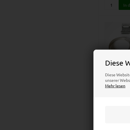
Diese 
Diese Websit
unserer Websi
Mehr lesen
Montag
Stang
A
9,6
Preis bei 1 