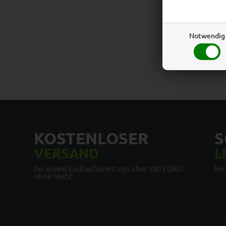
Notwendig
KOSTENLOSER
S
VERSAND
L
bei einem Einkaufswert von über 100 EURO
bei
ohne MwSt.