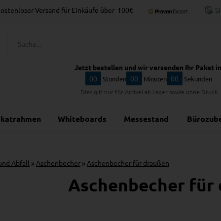
ostenloser Versand für Einkäufe über
100€
S
Jetzt bestellen und wir versenden Ihr Paket in
00
00
00
Stunden
Minuten
Sekunden
Dies gilt nur für Artikel ab Lager sowie ohne Druck
akatrahmen
Whiteboards
Messestand
Bürozub
nd Abfall
»
Aschenbecher
»
Aschenbecher für draußen
Aschenbecher für