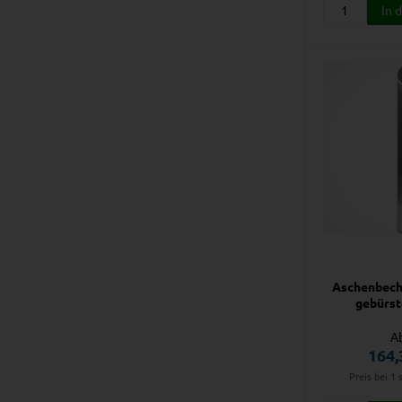
Aschenbech
gebürst
A
164,
Preis bei 1 