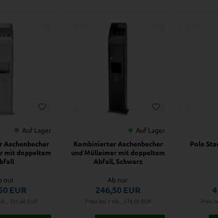
Auf Lager
Auf Lager
r Aschenbecher
Kombinierter Aschenbecher
Pole Sta
r mit doppeltem
und Mülleimer mit doppeltem
bfall
Abfall, Schwarz
b nur
Ab nur
50
EUR
246,50
EUR
4
stk., 331,66
EUR
Preis bei 1 stk., 274,00
EUR
Preis b