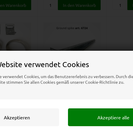
Website verwendet Cookies
e verwendet Cookies, um das Benutzererlebnis zu verbessern. Durch d
te stimmen Sie allen Cookies gemäß unserer Cookie-Richtlinie zu.
Auf Lager
Auf Lager
esatz für
Anker für Mastständer aus
enständer
verzinktem Stahl – 50 cm
Erdspieß
b nur
Ab nur
6
EUR
39,34
EUR
stk., 10,66
EUR
Preis bei 1 stk., 43,66
EUR