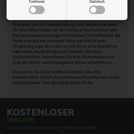
Funktional
Statistisch
Trotz seines robusten Designs und seiner Kapazität für
bis zu zwei Visitenkarten wiegt der Visitkorthalter Twin
überraschend leichte 0,08 kg. Dies erleichtert den
Transport und die Umplatzierung nach Bedarf, was ideal
für Geschäftsinhaber ist, die häufig an Konferenzen oder
Netzwerkveranstaltungen teilnehmen. Schließlich ist die
Farbe transparent und passt daher perfekt in jede
Umgebung, egal ob es sich um ein Büro, eine Rezeption
oder einen Ausstellungsraum handelt. Mit dem
Visitkorthalter Twin können Sie Ihre Visitenkarten auf
eine attraktive und einprägsame Weise präsentieren.
Also, wenn Sie sicherstellen möchten, dass Ihre
Kontaktdaten scharf und professionell erscheinen, ist der
Visitkorthalter Twin die ideale Wahl für Sie.
KOSTENLOSER
VERSAND
bei einem Einkaufswert von über 100 EURO ohne MwSt.