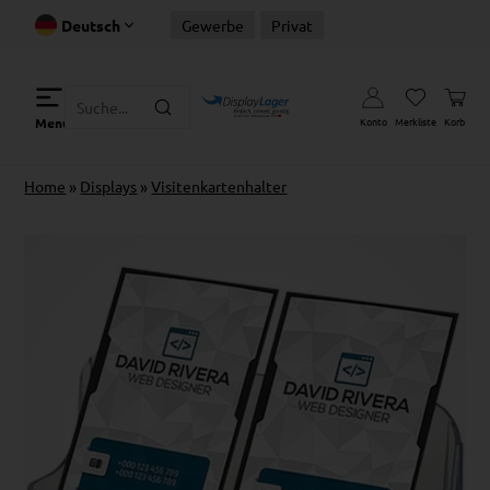
Deutsch
Gewerbe
Privat
Konto
Merkliste
Korb
Menu
Home
»
Displays
»
Visitenkartenhalter