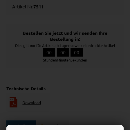
Artikel Nr.
7511
Bestellen Sie jetzt und wir senden Ihre
Bestellung in:
Dies gilt nur für Artikel ab Lager sowie unbedruckte Artikel
00
00
00
Stunden
Minuten
Sekunden
Technische Details
Download
Beschreibung
Rezensionen