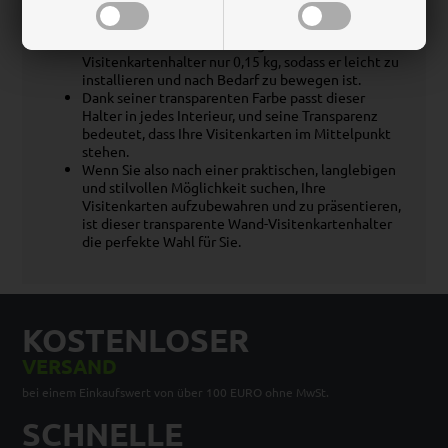
Perfekt um Ihre Visitenkarten zu präsentieren oder
zu verteilen.
Trotz seiner Robustheit wiegt der
Visitenkartenhalter nur 0,15 kg, sodass er leicht zu
installieren und nach Bedarf zu bewegen ist.
Dank seiner transparenten Farbe passt dieser
Halter in jedes Interieur, und seine Transparenz
bedeutet, dass Ihre Visitenkarten im Mittelpunkt
stehen.
Wenn Sie also nach einer praktischen, langlebigen
und stilvollen Möglichkeit suchen, Ihre
Visitenkarten aufzubewahren und zu präsentieren,
ist dieser transparente Wand-Visitenkartenhalter
die perfekte Wahl für Sie.
KOSTENLOSER
VERSAND
bei einem Einkaufswert von über 100 EURO ohne MwSt.
SCHNELLE