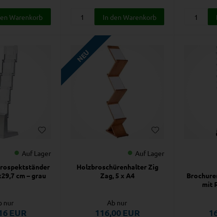
NEU
Auf Lager
Auf Lager
Prospektständer
Holzbroschürenhalter Zig
x29,7 cm – grau
Zag, 5 x A4
Brochure
mit 
b nur
Ab nur
16
EUR
116,00
EUR
1