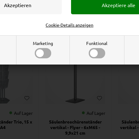
66
EUR
197,00
EUR
4
stk., 106,00
EUR
Preis bei 1 stk., 219,00
EUR
Preis be
Cookie-Details anzeigen
Marketing
Funktional
Auf Lager
Auf Lager
änder Trio, 15 x
Säulenbroschürenständer
Säulenb
A4
vertikal - Flyer - 6xM65 -
vertikal 
9,9x21 cm