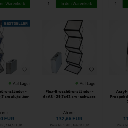
BESTSELLER
Auf Lager
Auf Lager
hürenständer -
Flex-Broschürenständer -
Acryl-
,7 cm alu/silber
6xA3 - 29,7x42 cm - schwarz
Prospekth
– 
b nur
Ab nur
00
EUR
132,66
EUR
1
stk., 114,16
EUR
Preis bei 1 stk., 166,00
EUR
Preis be