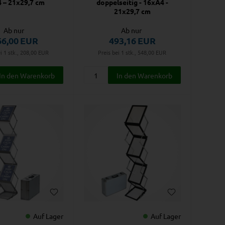
 – 21x29,7 cm
doppelseitig - 16xA4 -
21x29,7 cm
Ab nur
Ab nur
66,00
EUR
493,16
EUR
i 1 stk., 208,00
EUR
Preis bei 1 stk., 548,00
EUR
Auf Lager
Auf Lager