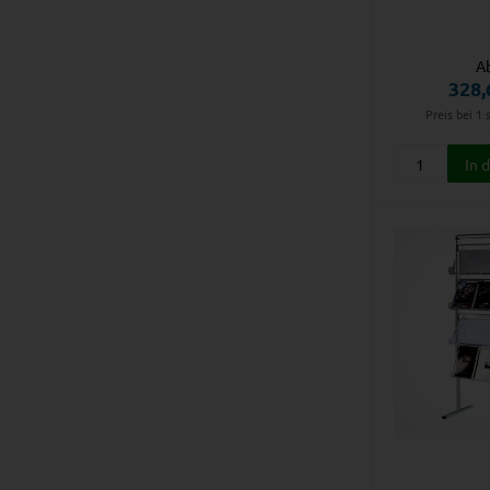
A
328,
Preis bei 1 