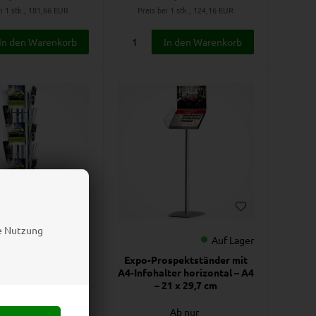
i 1 stk., 181,66
EUR
Preis bei 1 stk., 124,16
EUR
ie Nutzung
Auf Lager
Auf Lager
ktkarussell mit
Expo-Prospektständer mit
llen, 20 x A4
A4-Infohalter horizontal – A4
– 21 x 29,7 cm
Ab nur
Ab nur