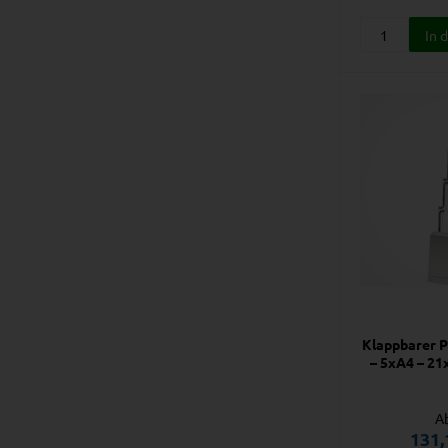
Klappbarer 
– 5xA4 – 21
A
131,