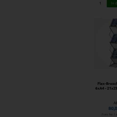
Flex-Brosc
6xA4 - 21x29
A
80,
Preis bei 1 