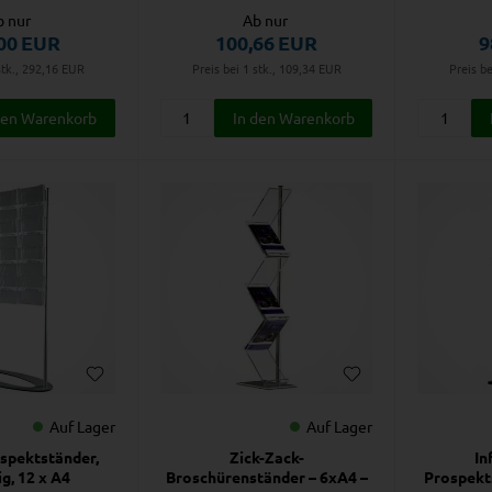
b nur
Ab nur
00
EUR
100,66
EUR
9
stk., 292,16
EUR
Preis bei 1 stk., 109,34
EUR
Preis be
Auf Lager
Auf Lager
ospektständer,
Zick-Zack-
In
ig, 12 x A4
Broschürenständer – 6xA4 –
Prospekts