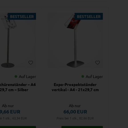
BESTSELLER
BESTSELLER
Auf Lager
Auf Lager
chürenständer – A4
Expo-Prospektständer
 29,7 cm – Silber
vertikal - A4 - 21x29,7 cm
Ab nur
Ab nur
9,66
EUR
66,00
EUR
ei 1 stk., 63,34
EUR
Preis bei 1 stk., 82,66
EUR