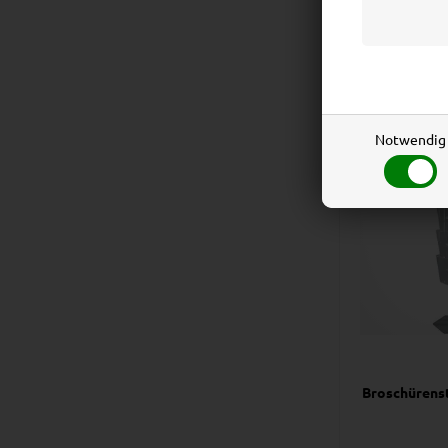
82,
Preis bei 1 
Notwendig
Broschürenst