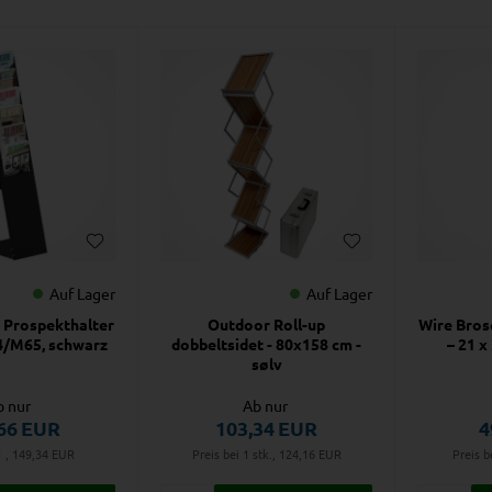
Auf Lager
Auf Lager
 Prospekthalter
Outdoor Roll-up
Wire Bros
A4/M65, schwarz
dobbeltsidet - 80x158 cm -
– 21 x
sølv
b nur
Ab nur
66
EUR
103,34
EUR
4
1 , 149,34
EUR
Preis bei 1 stk., 124,16
EUR
Preis b