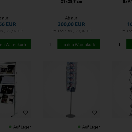
21x29,7 cm
8xA4
b nur
Ab nur
66
EUR
300,00
EUR
1
stk., 365,16
EUR
Preis bei 1 stk., 333,34
EUR
Preis be
Auf Lager
Auf Lager