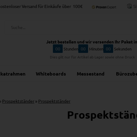
ostenloser Versand für Einkäufe über
100€
S
Jetzt bestellen und wir versenden Ihr Paket in
00
00
00
Stunden
Minuten
Sekunden
Dies gilt nur für Artikel ab Lager sowie ohne Druck
akatrahmen
Whiteboards
Messestand
Bürozub
»
Prospektständer
»
Prospektständer
Prospektstän