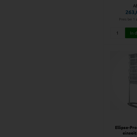
A
263,
Preis bei 1 
Ellipse-Pr
einseit