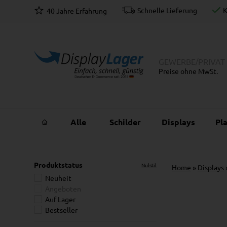
ahlung
Schnelle Lieferung
K
40 Jahre Erfahrung
GEWERBE
/
PRIVAT
Preise ohne MwSt.
Alle
Schilder
Displays
Pl
Produktstatus
Nulstil
Home
»
Displays
Neuheit
Angeboten
Auf Lager
Bestseller