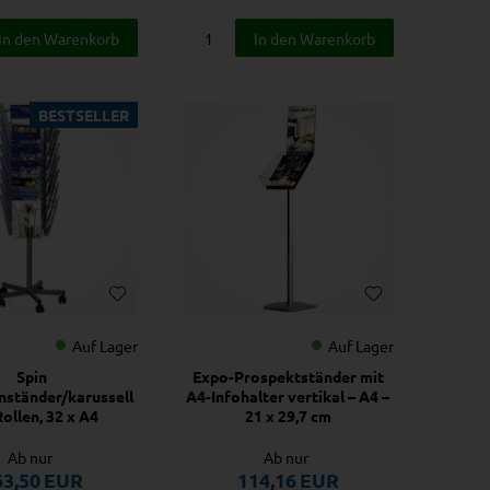
BESTSELLER
Auf Lager
Auf Lager
Spin
Expo-Prospektständer mit
nständer/karussell
A4-Infohalter vertikal – A4 –
Rollen, 32 x A4
21 x 29,7 cm
Ab nur
Ab nur
63,50
EUR
114,16
EUR