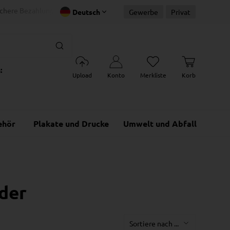
ichere Bezahlung
Schnelle Lieferu
40 Jahre Erfahrung
Deutsch
Gewerbe
Privat
:
Upload
Konto
Merkliste
Korb
ehör
Plakate und Drucke
Umwelt und Abfall
der