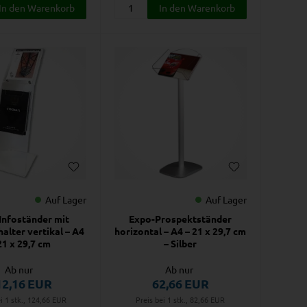
Auf Lager
Auf Lager
Infoständer mit
Expo-Prospektständer
alter vertikal – A4
horizontal – A4 – 21 x 29,7 cm
21 x 29,7 cm
– Silber
Ab nur
Ab nur
12,16
EUR
62,66
EUR
i 1 stk., 124,66
EUR
Preis bei 1 stk., 82,66
EUR