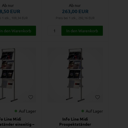
Ab nur
Ab nur
8,50
EUR
263,00
EUR
i 1 stk., 109,34
EUR
Preis bei 1 stk., 292,16
EUR
Auf Lager
Auf Lager
fo Line Midi
Info Line Midi
tänder einseitig –
Prospektständer