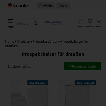
Deutsch
Gewerbe
Privat
Konto
Merkliste
Korb
Menu
Home
»
Displays
»
Prospektständer
»
Prospekthalter für
draußen
Prospekthalter für draußen
Produkte filtern
BESTSELLER
BESTSELLER