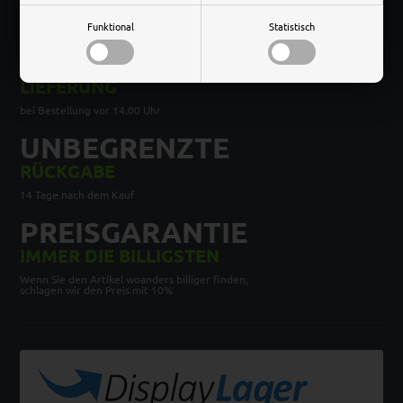
VERSAND
bei einem Einkaufswert von über 100 EURO ohne MwSt.
Funktional
Statistisch
SCHNELLE
LIEFERUNG
bei Bestellung vor 14.00 Uhr
UNBEGRENZTE
RÜCKGABE
14 Tage nach dem Kauf
PREISGARANTIE
IMMER DIE BILLIGSTEN
Wenn Sie den Artikel woanders billiger finden,
schlagen wir den Preis mit 10%