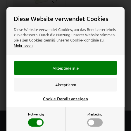
Auf Lager
Diese Website verwendet Cookies
Beschläge für Prospekt-
und Visitenkartenhalter
Diese Website verwendet Cookies, um das Benutzererlebnis
aus Acryl für den
zu verbessern. Durch die Nutzung unserer Website stimmen
Außenbereich
Sie allen Cookies gemäß unserer Cookie-Richtlinie zu.
Mehr lesen
Ab nur
4,50
EUR
Preis bei 1 stk., 5,00
EUR
Cookie-Details anzeigen
Notwendig
Marketing
KOSTENLOSER