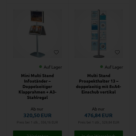
Auf Lager
Auf Lager
Mini Multi Stand
Multi Stand
Infoständer –
Prospekthalter 13 –
Doppelseitiger
doppelseitig mit 8xA4-
Klapprahmen + A3-
Einschub vertikal
Stahlregal
Ab nur
Ab nur
320,50
EUR
476,84
EUR
Preis bei 1 stk., 356,16
EUR
Preis bei 1 stk., 529,84
EUR
2 Varianten