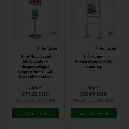
Auf Lager
Auf Lager
Mini-Multi Stand
Info-Line-
Infoständer –
Posterständer – A1,
doppelseitiger
einseitig
Klapprahmen + A4-
Broschürenhalter
Ab nur
Ab nur
271,25
EUR
328,66
EUR
Preis bei 1 stk., 301,34
EUR
Preis bei 1 stk., 365,16
EUR
3 Varianten