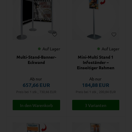
Auf Lager
Auf Lager
Multi-Stand-Banner-
Mini-Multi Stand 1
Eckwand
Infoständer –
Einseitiger Rahmen
Ab nur
Ab nur
657,66
EUR
184,88
EUR
Preis bei 1 stk., 730,66
EUR
Preis bei 1 stk., 200,84
EUR
3 Varianten