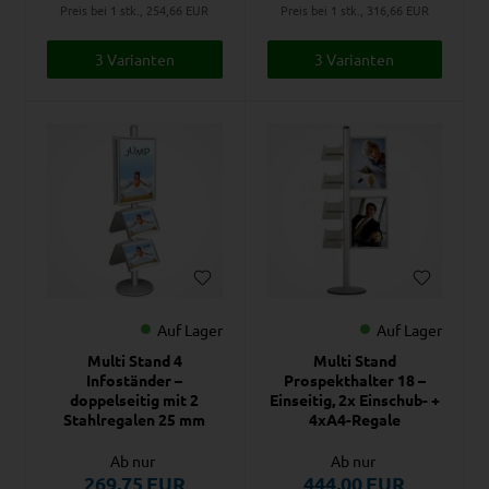
Preis bei 1 stk., 254,66
EUR
Preis bei 1 stk., 316,66
EUR
3 Varianten
3 Varianten
Auf Lager
Auf Lager
Multi Stand 4
Multi Stand
Infoständer –
Prospekthalter 18 –
doppelseitig mit 2
Einseitig, 2x Einschub- +
Stahlregalen 25 mm
4xA4-Regale
Ab nur
Ab nur
269,75
EUR
444,00
EUR