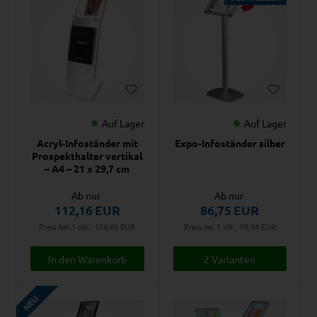
Auf Lager
Auf Lager
Acryl-Infoständer mit
Expo-Infoständer silber
Prospekthalter vertikal
– A4 – 21 x 29,7 cm
Ab nur
Ab nur
112,16
EUR
86,75
EUR
Preis bei 1 stk., 124,66
EUR
Preis bei 1 stk., 99,34
EUR
2 Varianten
NEU