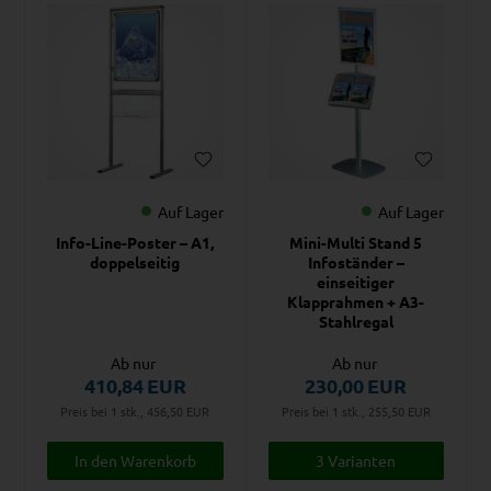
Auf Lager
Auf Lager
Info-Line-Poster – A1,
Mini-Multi Stand 5
doppelseitig
Infoständer –
einseitiger
Klapprahmen + A3-
Stahlregal
Ab nur
Ab nur
410,84
EUR
230,00
EUR
Preis bei 1 stk., 456,50
EUR
Preis bei 1 stk., 255,50
EUR
3 Varianten