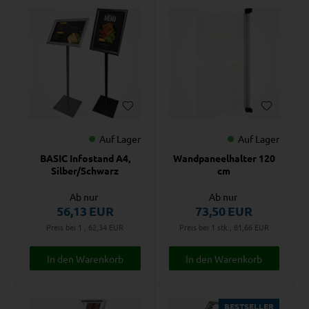
Auf Lager
Auf Lager
BASIC Infostand A4,
Wandpaneelhalter 120
Silber/Schwarz
cm
Ab nur
Ab nur
56,13
EUR
73,50
EUR
Preis bei 1 , 62,34
EUR
Preis bei 1 stk., 81,66
EUR
BESTSELLER