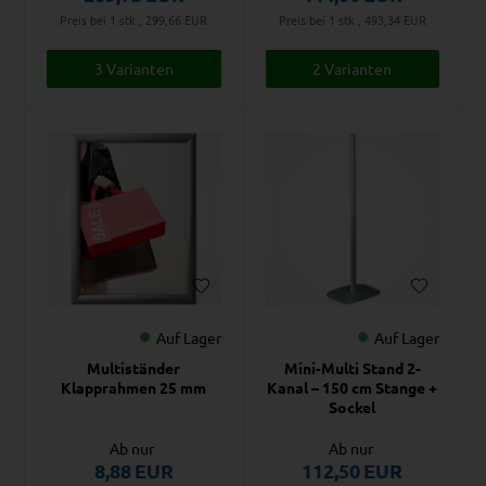
Preis bei 1 stk., 299,66
EUR
Preis bei 1 stk., 493,34
EUR
3 Varianten
2 Varianten
Auf Lager
Auf Lager
Multiständer
Mini-Multi Stand 2-
Klapprahmen 25 mm
Kanal – 150 cm Stange +
Sockel
Ab nur
Ab nur
8,88
EUR
112,50
EUR