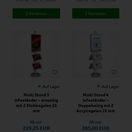
3 Varianten
3 Varianten
Auf Lager
Auf Lager
Multi Stand 3
Multi Stand 4
Infoständer – einseitig
Infoständer –
mit 2 Stahlregalen 25
Doppelseitig mit 2
mm
Acrylregalen 25 mm
Ab nur
Ab nur
229,25
EUR
285,00
EUR