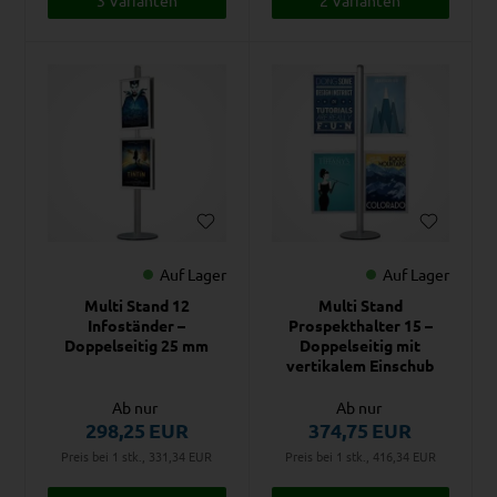
Auf Lager
Auf Lager
Multi Stand 12
Multi Stand
Infoständer –
Prospekthalter 15 –
Doppelseitig 25 mm
Doppelseitig mit
vertikalem Einschub
Ab nur
Ab nur
298,25
EUR
374,75
EUR
Preis bei 1 stk., 331,34
EUR
Preis bei 1 stk., 416,34
EUR