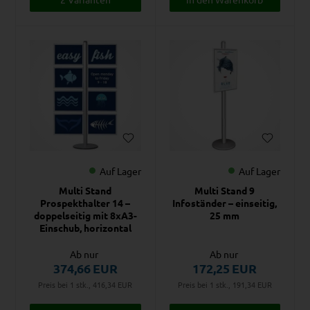
Auf Lager
Auf Lager
Multi Stand
Multi Stand 9
Prospekthalter 14 –
Infoständer – einseitig,
doppelseitig mit 8xA3-
25 mm
Einschub, horizontal
Ab nur
Ab nur
374,66
EUR
172,25
EUR
Preis bei 1 stk., 416,34
EUR
Preis bei 1 stk., 191,34
EUR