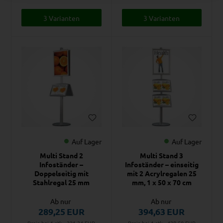
3 Varianten
3 Varianten
Auf Lager
Auf Lager
Multi Stand 2
Multi Stand 3
Infoständer –
Infoständer – einseitig
Doppelseitig mit
mit 2 Acrylregalen 25
Stahlregal 25 mm
mm, 1 x 50 x 70 cm
Ab nur
Ab nur
289,25
EUR
394,63
EUR
Preis bei 1 stk., 321,34
EUR
Preis bei 1 stk., 438,50
EUR